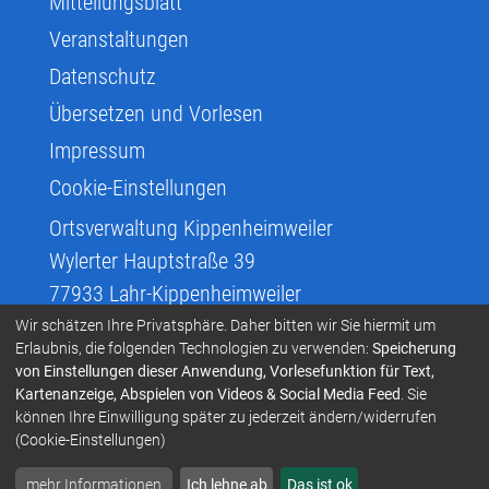
Mitteilungsblatt
Veranstaltungen
Datenschutz
Übersetzen und Vorlesen
Impressum
Cookie-Einstellungen
Ortsverwaltung Kippenheimweiler
Wylerter Hauptstraße 39
77933
Lahr-Kippenheimweiler
07825/870830
Wir schätzen Ihre Privatsphäre. Daher bitten wir Sie hiermit um
Erlaubnis, die folgenden Technologien zu verwenden:
Speicherung
ovkippenheimweiler@lahr.de
von Einstellungen dieser Anwendung, Vorlesefunktion für Text,
Kartenanzeige, Abspielen von Videos & Social Media Feed
. Sie
Erklärung zur Barrierefreiheit
können Ihre Einwilligung später zu jederzeit ändern/widerrufen
(Cookie-Einstellungen)
Infos zur Barrierefreiheit
Infos in Leichter Sprache
mehr Informationen
Ich lehne ab
Das ist ok